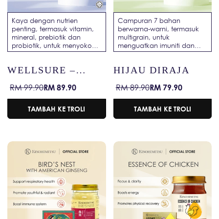
Kaya dengan nutrien
Campuran 7 bahan
penting, termasuk vitamin,
berwarna-warni, termasuk
mineral, prebiotik dan
multigrain, untuk
probiotik, untuk menyokong
menguatkan imuniti dan
kesihatan dan
membantu mencegah
kesejahteraan keseluruhan.
penyakit jantung.
WELLSURE –
HIJAU DIRAJA
MUSCLE
RM 89.90
RM 79.90
RM 99.90
RM 89.90
Harga
Harga
Harga
Harga
STRENGTH /
jualan
biasa
jualan
biasa
COMPLETE
TAMBAH KE TROLI
TAMBAH KE TROLI
NUTRITION /
PROTEIN POWDER