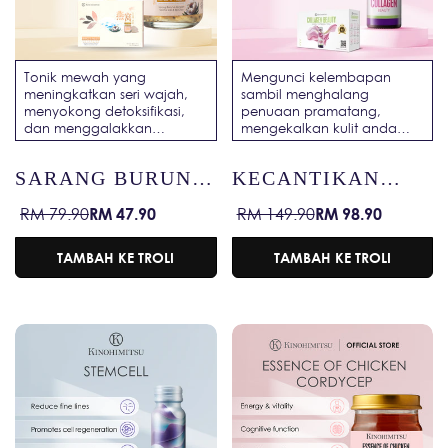
Tonik mewah yang
Mengunci kelembapan
meningkatkan seri wajah,
sambil menghalang
menyokong detoksifikasi,
penuaan pramatang,
dan menggalakkan
mengekalkan kulit anda
penjanaan semula sel untuk
terhidrat, licin dan awet
kulit yang berseri.
muda.
SARANG BURUNG
KECANTIKAN
DENGAN TERATAI
KOLAGEN
RM 47.90
RM 98.90
RM 79.90
RM 149.90
Harga
Harga
Harga
Harga
SALJI & BIJI CHIA
jualan
biasa
jualan
biasa
TAMBAH KE TROLI
TAMBAH KE TROLI