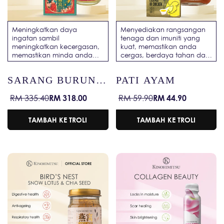
Meningkatkan daya
Menyediakan rangsangan
ingatan sambil
tenaga dan imuniti yang
meningkatkan kecergasan,
kuat, memastikan anda
memastikan minda anda
cergas, berdaya tahan dan
tajam dan badan
bersedia untuk hari itu.
bertenaga untuk prestasi
SARANG BURUNG
PATI AYAM
harian yang optimum.
DENGAN GINSENG
RM 318.00
RM 44.90
RM 335.40
RM 59.90
Harga
Harga
Harga
Harga
AMERIKA
jualan
biasa
jualan
biasa
TAMBAH KE TROLI
TAMBAH KE TROLI