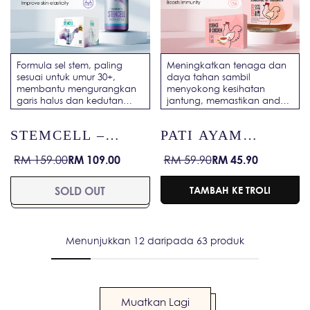
Formula sel stem, paling
Meningkatkan tenaga dan
sesuai untuk umur 30+,
daya tahan sambil
membantu mengurangkan
menyokong kesihatan
garis halus dan kedutan
jantung, memastikan anda
untuk kulit yang muda dan
aktif, kuat dan berdaya
berseri.
tahan setiap hari.
STEMCELL –
PATI AYAM
ANTI-AGEING /
DENGAN GINSENG
RM 109.00
RM 45.90
RM 159.00
RM 59.90
Harga
Harga
Harga
Harga
SKIN
AMERIKA &
jualan
biasa
jualan
biasa
REJUVENATION /
CORDYCEPS
SOLD OUT
TAMBAH KE TROLI
YOUTHFUL GLOW
Menunjukkan 12 daripada 63 produk
Muatkan Lagi