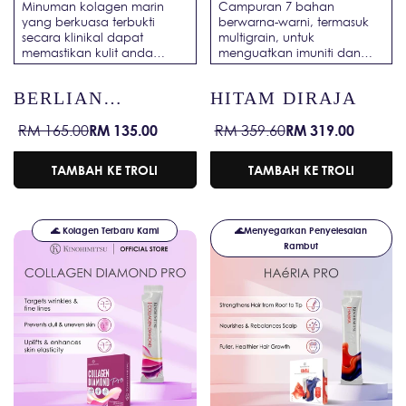
Minuman kolagen marin
Campuran 7 bahan
yang berkuasa terbukti
berwarna-warni, termasuk
secara klinikal dapat
multigrain, untuk
memastikan kulit anda
menguatkan imuniti dan
sentiasa muda dan berseri.
membantu mencegah
penyakit jantung.
BERLIAN
HITAM DIRAJA
KOLAGEN
RM 135.00
RM 319.00
RM 165.00
RM 359.60
Harga
Harga
Harga
Harga
jualan
biasa
jualan
biasa
TAMBAH KE TROLI
TAMBAH KE TROLI
🌊 Kolagen Terbaru Kami
🌊Menyegarkan Penyelesaian
Rambut