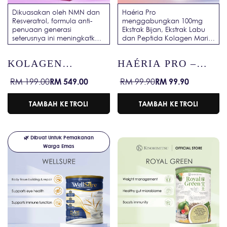
Dikuasakan oleh NMN dan
Haéria Pro
Resveratrol, formula anti-
menggabungkan 100mg
penuaan generasi
Ekstrak Bijan, Ekstrak Labu
seterusnya ini meningkatkan
dan Peptida Kolagen Marin,
penghidratan dan
diperkaya dengan Zink dan
pembaharuan kolagen—
Biotin dalam sachet harian
KOLAGEN
HAÉRIA PRO –
Maju Cepat ke Kulit Berseri
yang mujarab. Disokong
dalam 6 Hari!
oleh sains—direka klinikal
DIAMOND PRO
BIOTIN /
RM 549.00
RM 99.90
RM 199.00
RM 99.90
Harga
Harga
Harga
untuk lelaki dan wanita
Harga
PREVENT HAIR
untuk melebatkan rambut,
jualan
biasa
jualan
biasa
menguatkan folikel dan
LOSS / HAIR
TAMBAH KE TROLI
TAMBAH KE TROLI
menghidrat kulit kepala
GROWTH /
dalam masa 12 minggu
DRINKABLE HAIR
sahaja.
TREATMENT /
🌿 Dibuat Untuk Pemakanan
Warga Emas
SCALP CARE