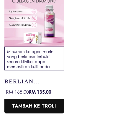
Minuman kolagen marin
yang berkuasa terbukti
secara klinikal dapat
memastikan kulit anda
sentiasa muda dan berseri.
BERLIAN
KOLAGEN
RM 135.00
RM 165.00
Harga
Harga
jualan
biasa
TAMBAH KE TROLI