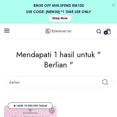
RM30 OFF MIN.SPEND RM100
USE CODE: [NEW30] *1 TIME USE ONLY
Shop Now
0
Mendapati 1 hasil untuk "
Berlian "
🔥 Lebih 10,000,000 Terjual