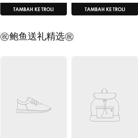
jualan
biasa
jualan
biasa
WOLFBERRY
TAMBAH KE TROLI
TAMBAH KE TROLI
㊗️鲍鱼送礼精选㊗️