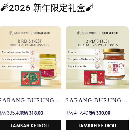
🧨2026 新年限定礼盒🧨
SARANG BURUNG
SARANG BURUNG
DENGAN KURMA
DENGAN TERATAI
RM 330.00
RM 47.90
RM 419.40
RM 59.90
Harga
Harga
Harga
Harga
MERAH &
SALJI
jualan
biasa
jualan
biasa
WOLFBERRY
TAMBAH KE TROLI
TAMBAH KE TROLI