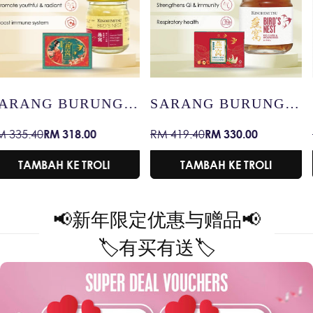
SARANG BURUNG
SARANG BURUNG
DENGAN KURMA
DENGAN TERATAI
RM 330.00
RM 47.90
RM 419.40
RM 59.90
Harga
Harga
Harga
Harga
MERAH &
SALJI
jualan
biasa
jualan
biasa
WOLFBERRY
TAMBAH KE TROLI
TAMBAH KE TROLI
📢
新年限定优惠与赠品
📢
🏷️
有买有送
🏷️