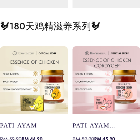
🐓
180天鸡精滋养系列
🐓
Nama produk anda
Nama produk anda
Harga
Harga
RM 19.99
RM 19.99
biasa
biasa
PATI AYAM
PATI AYAM
DENGAN GINSENG
RM 44.90
RM 45.90
RM 59.90
RM 59.90
Harga
Harga
Harga
Harga