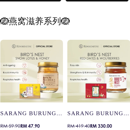
🪺燕窝滋养系列🪺
SARANG BURUNG
SARANG BURUNG
DENGAN KURMA
DENGAN KOLAGEN
RM 330.00
RM 48.00
RM 419.40
RM 59.90
Harga
Harga
Harga
Harga
MERAH &