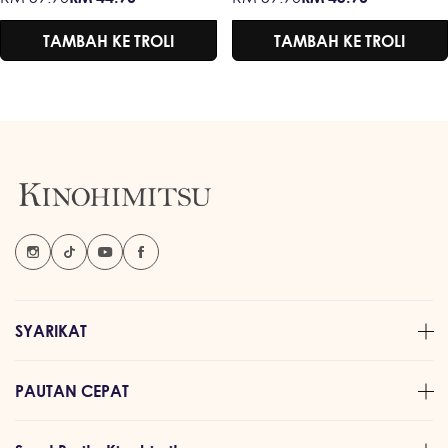
AMERIKA &
jualan
biasa
jualan
biasa
CORDYCEPS
TAMBAH KE TROLI
TAMBAH KE TROLI
SYARIKAT
PAUTAN CEPAT