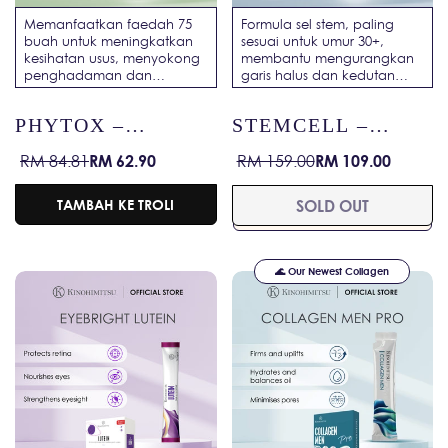
Memanfaatkan faedah 75
Formula sel stem, paling
buah untuk meningkatkan
sesuai untuk umur 30+,
kesihatan usus, menyokong
membantu mengurangkan
penghadaman dan
garis halus dan kedutan
meningkatkan
untuk kulit yang muda dan
kesejahteraan keseluruhan.
berseri.
PHYTOX –
STEMCELL –
CONSTIPATION /
ANTI-AGEING /
RM 62.90
RM 109.00
RM 84.81
RM 159.00
Harga
Harga
Harga
Harga
DETOX / HILANG
SKIN
jualan
biasa
jualan
biasa
SEMBELIT /
REJUVENATION /
TAMBAH KE TROLI
SOLD OUT
DIGESTIVE
YOUTHFUL GLOW
ENZYME
🌊 Our Newest Collagen