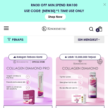
RM30 OFF MIN.SPEND RM100
USE CODE: [NEW30] *1 TIME USE ONLY
Shop Now
0
PENAPIS
ISIH MENGIKUT
🌊 Kolagen Terbaru Kami
🔥 Lebih 10,000,000 Terjual