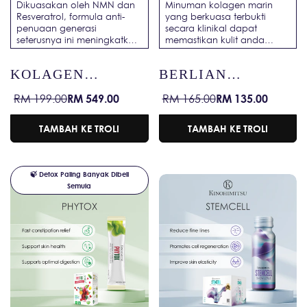
Dikuasakan oleh NMN dan
Minuman kolagen marin
Resveratrol, formula anti-
yang berkuasa terbukti
penuaan generasi
secara klinikal dapat
seterusnya ini meningkatkan
memastikan kulit anda
penghidratan dan
sentiasa muda dan berseri.
pembaharuan kolagen—
KOLAGEN
BERLIAN
Maju Cepat ke Kulit Berseri
dalam 6 Hari!
DIAMOND PRO
KOLAGEN
RM 549.00
RM 135.00
RM 199.00
RM 165.00
Harga
Harga
Harga
Harga
jualan
biasa
jualan
biasa
TAMBAH KE TROLI
TAMBAH KE TROLI
🍃 Detox Paling Banyak Dibeli
Semula