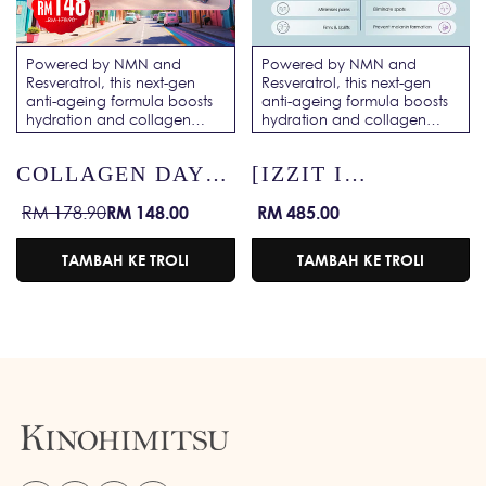
Powered by NMN and
Powered by NMN and
Resveratrol, this next-gen
Resveratrol, this next-gen
anti-ageing formula boosts
anti-ageing formula boosts
hydration and collagen
hydration and collagen
renewal—Fast-Forward to
renewal—Fast-Forward to
Radiant Skin in 6 Days!
Radiant Skin in 6 Days!
COLLAGEN DAY
[IZZIT I
EXCLUSIVE GIFT
HANDSOME
RM 148.00
RM 485.00
RM 178.90
Harga
Harga
Harga
Harga
BOX
BUNDLE]
jualan
biasa
jualan
biasa
COLLAGEN MEN
TAMBAH KE TROLI
TAMBAH KE TROLI
PRO + PROWHITE