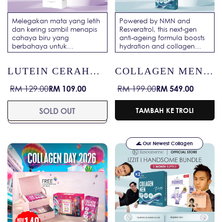
Melegakan mata yang letih
Powered by NMN and
dan kering sambil menapis
Resveratrol, this next-gen
cahaya biru yang
anti-ageing formula boosts
berbahaya untuk
hydration and collagen
memastikan penglihatan
renewal—Fast-Forward to
anda segar, dilindungi dan
Radiant Skin in 6 Days!
LUTEIN CERAH
COLLAGEN MEN
sihat.
MATA
PRO
RM 109.00
RM 549.00
RM 129.00
RM 199.00
Harga
Harga
Harga
Harga
jualan
biasa
jualan
biasa
SOLD OUT
TAMBAH KE TROLI
🌊 Our Newest Collagen