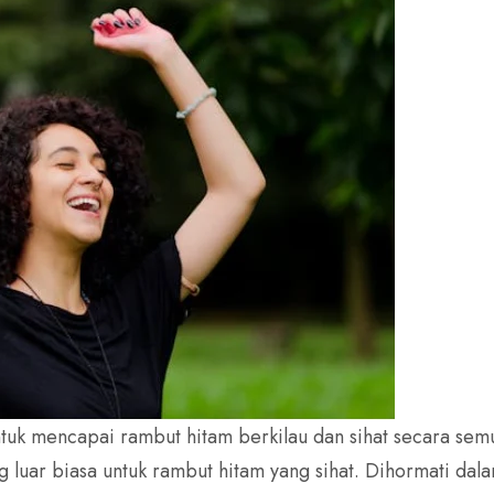
ntuk mencapai rambut hitam berkilau dan sihat secara sem
g luar biasa untuk rambut hitam yang sihat. Dihormati dala