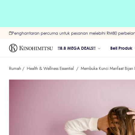
Penghantaran percuma untuk pesanan melebihi RM80 perbelanj
‼️8.8 MEGA DEALS‼️
Beli Produk
Rumah
/
Health & Wellness Essential
/
Membuka Kunci Manfaat Bijan 