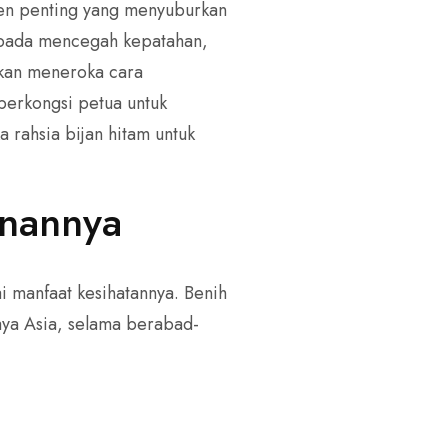
ien penting yang menyuburkan
epada mencegah kepatahan,
 akan meneroka cara
berkongsi petua untuk
rahsia bijan hitam untuk
anannya
ai manfaat kesihatannya. Benih
aya Asia, selama berabad-