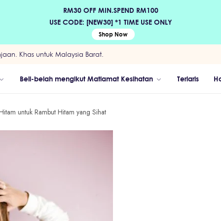
RM30 OFF MIN.SPEND RM100
USE CODE: [NEW30] *1 TIME USE ONLY
Shop Now
aan. Khas untuk Malaysia Barat.
Beli-belah mengikut Matlamat Kesihatan
Terlaris
H
Hitam untuk Rambut Hitam yang Sihat